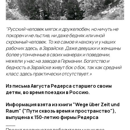
"Русский человек мягок и дружелюбен, но ничуть не
покорен и не льстив, ни даже бедняк или иной
скромный человек. То же самое я нахожу и у наших
рабочих здесь, в Зарайске. Даже девушки и женщины
более утонченные в своих манерах и поведении,
нежели
у нас на заводе в Германии. Богатство и
бедность в Зарайске живут бок о бок, так как средний
класс здесь практически отсутствует.»
Из письма Августа Редерса старшего своим
детям, во время поездки в Россию.
Информация взята из книги "Wege über Zeit und
Raum" ("Пути сквозь время и пространство"),
выпущена к 150-летию фирмы Редерса
___