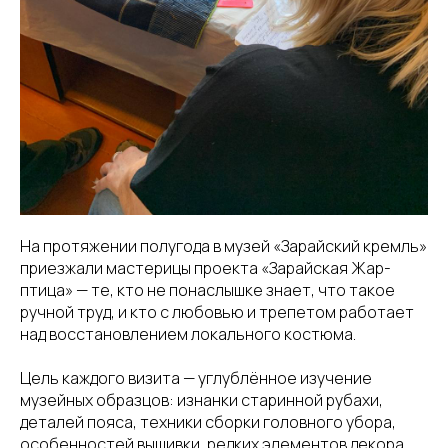
На протяжении полугода в музей «Зарайский кремль»
приезжали мастерицы проекта «Зарайская Жар-
птица» — те, кто не понаслышке знает, что такое
ручной труд, и кто с любовью и трепетом работает
над восстановлением локального костюма.
Цель каждого визита — углублённое изучение
музейных образцов: изнанки старинной рубахи,
деталей пояса, техники сборки головного убора,
особенностей вышивки, редких элементов декора.