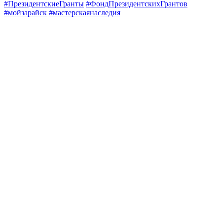
#ПрезидентскиеГранты
#ФондПрезидентскихГрантов
#мойзарайск
#мастерскаянаследия