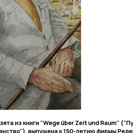
ята из книги "Wege über Zeit und Raum" ("П
анство"), выпущена к 150-летию фирмы Ред