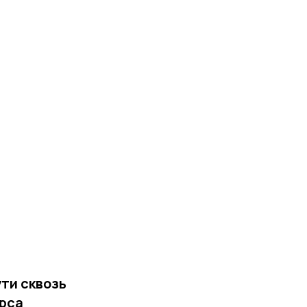
ути сквозь
ерса