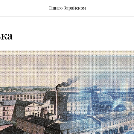
Сшито Зарайском
вка