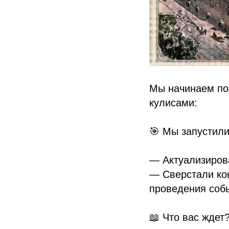
Мы начинаем пос
кулисами:
🎯 Мы запустил
— Актуализирова
— Сверстали кон
проведения соб
📖 Что вас ждет