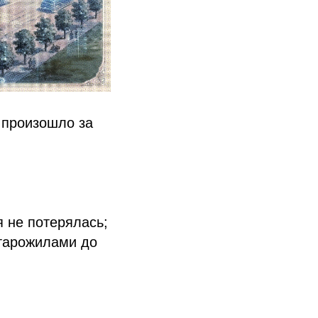
 произошло за
я не потерялась;
старожилами до