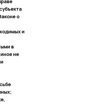
праве
 субъекта
Законе о
бходимых и
тыми в
 иное не
ми
осьбе
нных;
е,