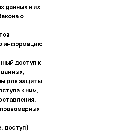
х данных и их
Закона о
тов
ую информацию
нный доступ к
 данных;
ры для защиты
ступа к ним,
доставления,
еправомерных
, доступ)