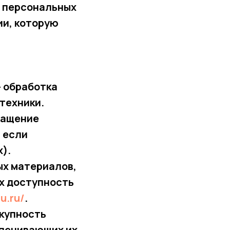
и персональных
ии, которую
— обработка
техники.
ращение
 если
).
ых материалов,
их доступность
u.ru/
.
окупность
спечивающих их