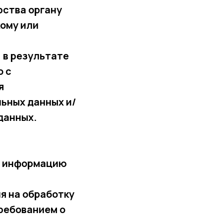
рства органу
ому или
 в результате
о с
я
ьных данных и/
данных.
е информацию
я на обработку
требованием о