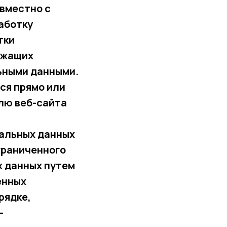
вместно с
аботку
тки
ежащих
ьными данными.
ся прямо или
лю веб-сайта
нальных данных
граниченного
х данных путем
енных
рядке,
—