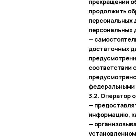
прекращении о
продолжить об
персональных д
персональных 
— самостоятель
достаточных д
предусмотренн
соответствии с
предусмотрено
федеральными 
3.2. Оператор 
— предоставлят
информацию, к
— организовыва
установленном