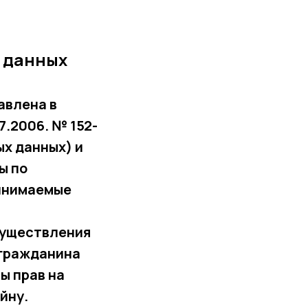
 данных
авлена в
7.2006. № 152-
ых данных) и
ы по
инимаемые
осуществления
 гражданина
ы прав на
йну.