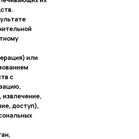
ств.
зультате
нительной
етному
перация) или
ьзованием
тв с
изацию,
, извлечение,
ие, доступ),
рсональных
ган,