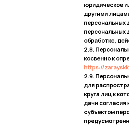
юридическое и
другими лицам
персональных 
персональных 
обработке, де
2.8. Персональ
косвенно к оп
https://zarays
2.9. Персонал
для распростра
круга лиц к ко
дачи согласия 
субъектом перс
предусмотренн