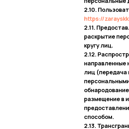
персональные 
2.10. Пользова
https://zarays
2.11. Предоста
раскрытие пер
кругу лиц.
2.12. Распрост
направленные 
лиц (передача 
персональными 
обнародование
размещение в 
предоставлени
способом.
2.13. Трансгра