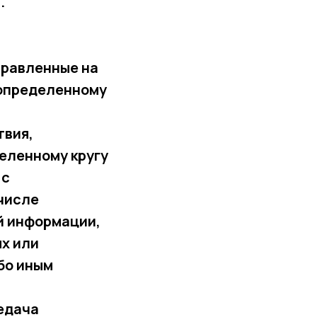
.
правленные на
 определенному
твия,
еленному кругу
 с
 числе
й информации,
х или
бо иным
редача