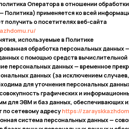
 политика Оператора в отношении обработк
— Политика) применяется ко всей информац
т получить о посетителях веб-сайта
kkazhdomu.ru/
нятия, используемые в Политике
ированная обработка персональных данных 
данных с помощью средств вычислительной 
ание персональных данных — временное прек
сональных данных (за исключением случаев,
бходима для уточнения персональных данных
— совокупность графических и информационн
мм для ЭВМ и баз данных, обеспечивающих 
т по сетевому адресу
https://zarayskkazhdom
ионная система персональных данных — сов
в базах данных персональных данных и обе