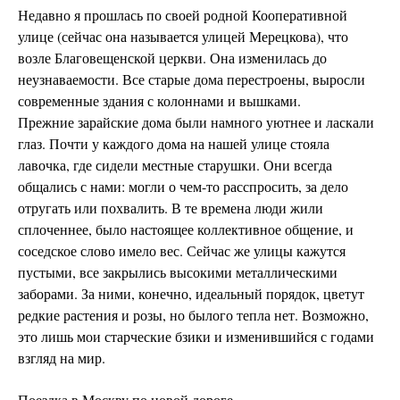
Недавно я прошлась по своей родной Кооперативной
улице (сейчас она называется улицей Мерецкова), что
возле Благовещенской церкви. Она изменилась до
неузнаваемости. Все старые дома перестроены, выросли
современные здания с колоннами и вышками.
Прежние зарайские дома были намного уютнее и ласкали
глаз. Почти у каждого дома на нашей улице стояла
лавочка, где сидели местные старушки. Они всегда
общались с нами: могли о чем-то расспросить, за дело
отругать или похвалить. В те времена люди жили
сплоченнее, было настоящее коллективное общение, и
соседское слово имело вес. Сейчас же улицы кажутся
пустыми, все закрылись высокими металлическими
заборами. За ними, конечно, идеальный порядок, цветут
редкие растения и розы, но былого тепла нет. Возможно,
это лишь мои старческие бзики и изменившийся с годами
взгляд на мир.
Поездка в Москву по новой дороге